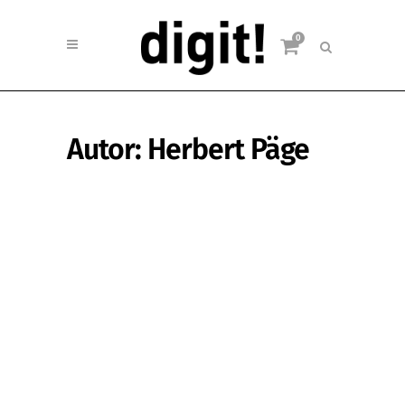
0
Autor: Herbert Päge
News
Transcontinenta vertreibt jetzt
Artisan&Artist