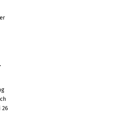
er
.
t
ng
uch
i 26