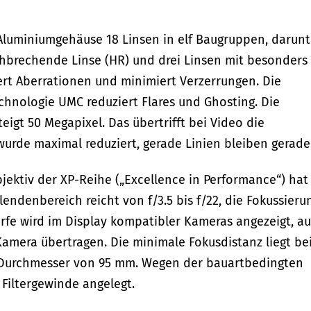
 Aluminiumgehäuse 18 Linsen in elf Baugruppen, darunt
chbrechende Linse (HR) und drei Linsen mit besonders
dert Aberrationen und minimiert Verzerrungen. Die
hnologie UMC reduziert Flares und Ghosting. Die
eigt 50 Megapixel. Das übertrifft bei Video die
urde maximal reduziert, gerade Linien bleiben gerade
jektiv der XP-Reihe („Excellence in Performance“) ha
endenbereich reicht von f/3.5 bis f/22, die Fokussieru
ärfe wird im Display kompatibler Kameras angezeigt, a
amera übertragen. Die minimale Fokusdistanz liegt be
 Durchmesser von 95 mm. Wegen der bauartbedingten
 Filtergewinde angelegt.