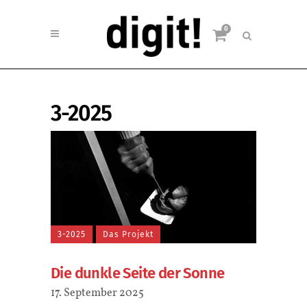
0
3-2025
3-2025
Das Projekt
Die dunkle Seite der Sonne
17. September 2025