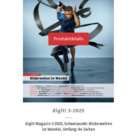
Produktdetails
Dieses
digit! 3-2025
Produkt
weist
digit! Magazin 3-2025, Schwerpunkt: Bilderwelten
mehrere
im Wandel, Umfang: 84 Seiten
Varianten