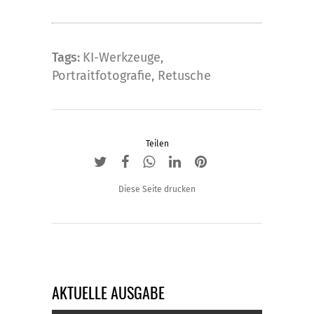
auf.
Die
Optionen
Tags:
KI-Werkzeuge
,
können
Portraitfotografie
,
Retusche
auf
der
Produktseite
gewählt
Teilen
werden
Diese Seite drucken
AKTUELLE AUSGABE