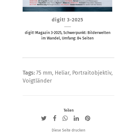
Dieses
digit! 3-2025
Produkt
weist
digit! Magazin 3-2025, Schwerpunkt: Bilderwelten
mehrere
im Wandel, Umfang: 84 Seiten
Varianten
auf.
Die
Optionen
Tags:
75 mm
,
Heliar
,
Portraitobjektiv
,
können
Voigtländer
auf
der
Produktseite
gewählt
Teilen
werden
Diese Seite drucken