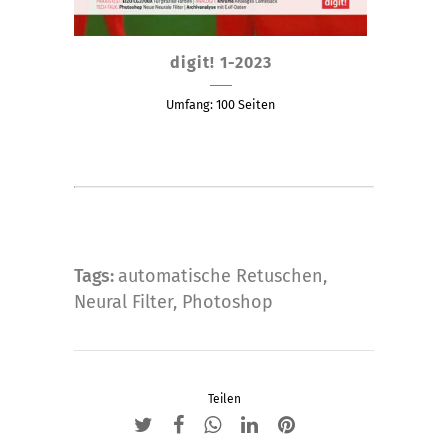
Dieses
digit! 1-2023
Produkt
weist
Umfang: 100 Seiten
mehrere
Varianten
auf.
Die
Optionen
können
Tags:
automatische Retuschen
,
auf
Neural Filter
,
Photoshop
der
Produktseite
gewählt
werden
Teilen