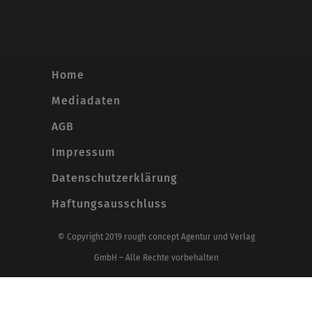
Home
Mediadaten
AGB
Impressum
Datenschutzerklärung
Haftungsausschluss
© Copyright 2019 rough concept Agentur und Verlag
GmbH – Alle Rechte vorbehalten
Alle Preise inkl. der gesetzlichen MwSt.