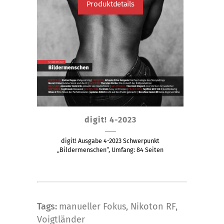
Produktdetails
Dieses
digit! 4-2023
Produkt
weist
digit! Ausgabe 4-2023 Schwerpunkt
mehrere
„Bildermenschen“, Umfang: 84 Seiten
Varianten
auf.
Die
Optionen
Tags:
manueller Fokus
,
Nikoton RF
,
können
Voigtländer