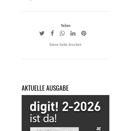
auf
der
Produktseite
gewählt
Teilen
werden
Diese Seite drucken
AKTUELLE AUSGABE