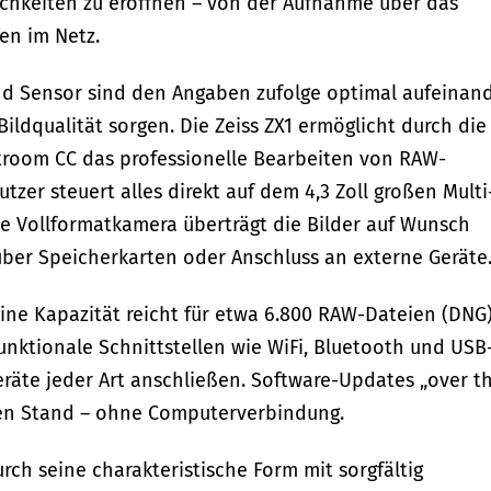
chkeiten zu eröffnen – von der Aufnahme über das
en im Netz.
nd Sensor sind den Angaben zufolge optimal aufeinan
Bildqualität sorgen. Die Zeiss ZX1 ermöglicht durch die
troom CC das professionelle Bearbeiten von RAW-
tzer steuert alles direkt auf dem 4,3 Zoll großen Multi
te Vollformatkamera überträgt die Bilder auf Wunsch
über Speicherkarten oder Anschluss an externe Geräte
eine Kapazität reicht für etwa 6.800 RAW-Dateien (DNG
funktionale Schnittstellen wie WiFi, Bluetooth und USB
eräte jeder Art anschließen. Software-Updates „over t
ten Stand – ohne Computerverbindung.
rch seine charakteristische Form mit sorgfältig