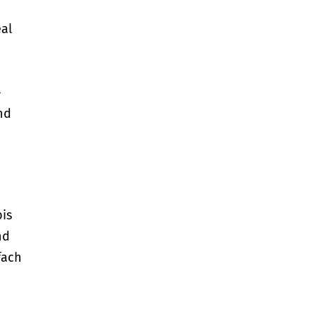
eal
–
nd
is
nd
fach