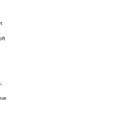
et
oft
,
eue