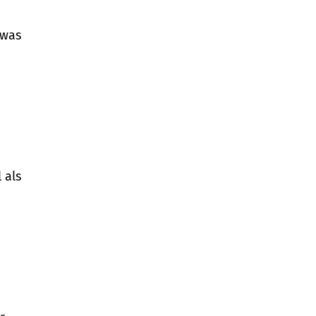
twas
 als