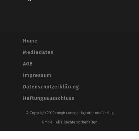
Home
Mediadaten
AGB
Impressum
Datenschutzerklärung
Haftungsausschluss
© Copyright 2019 rough concept Agentur und Verlag
GmbH – Alle Rechte vorbehalten
Alle Preise inkl. der gesetzlichen MwSt.