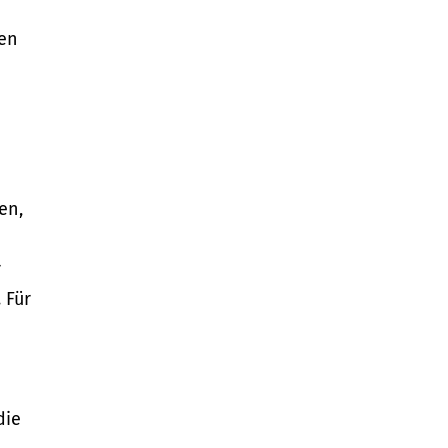
den
en,
r
Für
die