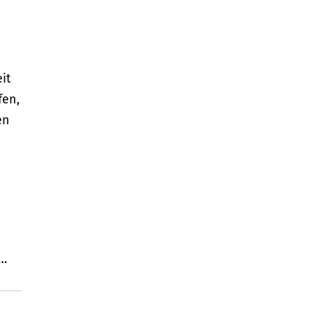
it
fen,
en
 …