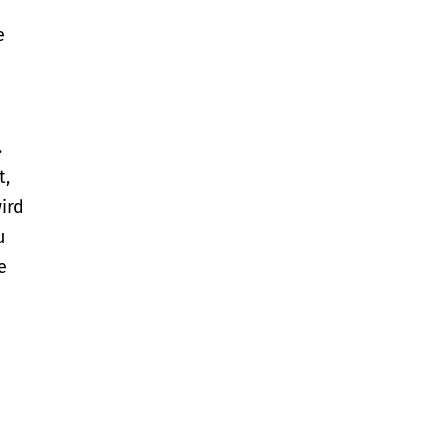
e
.
t,
ird
u
e