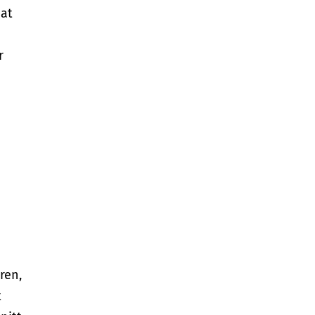
mat
r
ren,
t