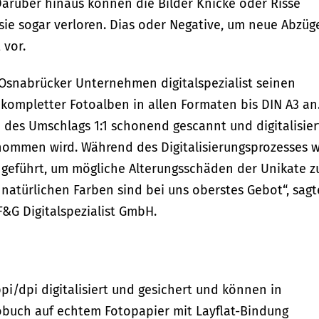
Darüber hinaus können die Bilder Knicke oder Risse
ie sogar verloren. Dias oder Negative, um neue Abzüg
 vor.
 Osnabrücker Unternehmen digitalspezialist seinen
 kompletter Fotoalben in allen Formaten bis DIN A3 an
 des Umschlags 1:1 schonend gescannt und digitalisier
ommen wird. Während des Digitalisierungsprozesses w
hgeführt, um mögliche Alterungsschäden der Unikate z
natürlichen Farben sind bei uns oberstes Gebot“, sagt
F&G Digitalspezialist GmbH.
i/dpi digitalisiert und gesichert und können in
tobuch auf echtem Fotopapier mit Layflat-Bindung