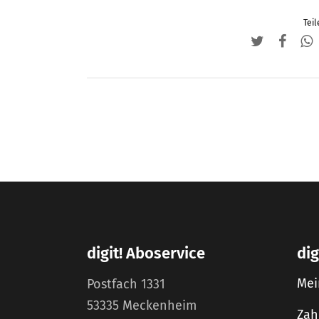
Teil
digit! Aboservice
dig
Mei
Postfach 1331
53335 Meckenheim
Zah