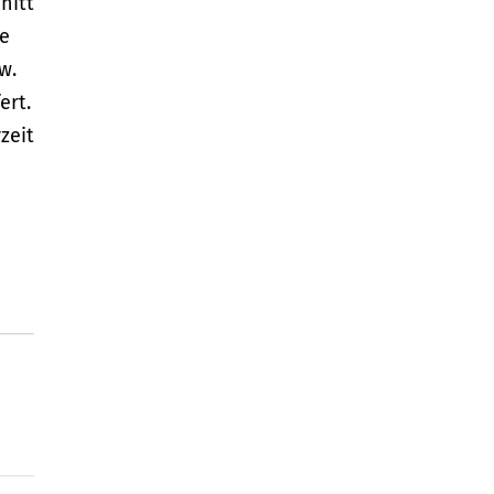
nitt
he
w.
ert.
zeit