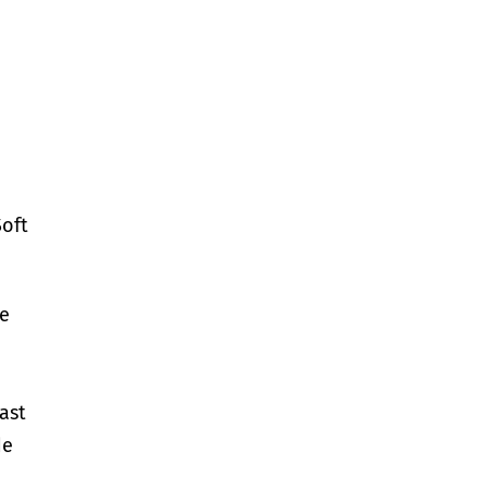
Soft
ie
ast
de