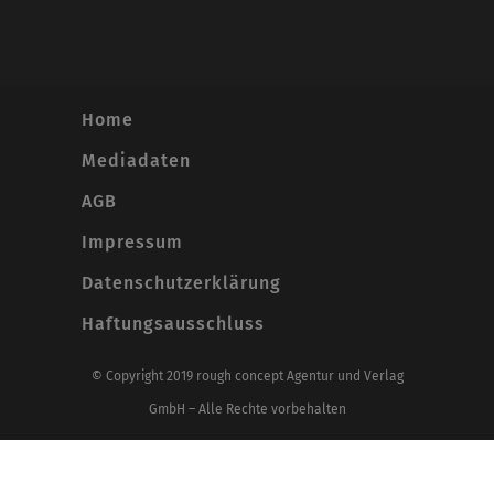
Home
Mediadaten
AGB
Impressum
Datenschutzerklärung
Haftungsausschluss
© Copyright 2019 rough concept Agentur und Verlag
GmbH – Alle Rechte vorbehalten
Alle Preise inkl. der gesetzlichen MwSt.