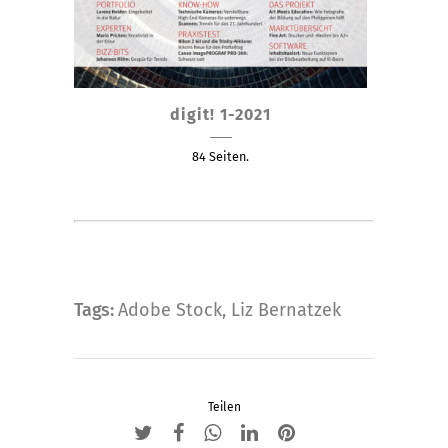
Dieses
digit! 1-2021
Produkt
weist
84 Seiten.
mehrere
Varianten
auf.
Die
Optionen
können
Tags:
Adobe Stock
,
Liz Bernatzek
auf
der
Produktseite
Teilen
gewählt
werden