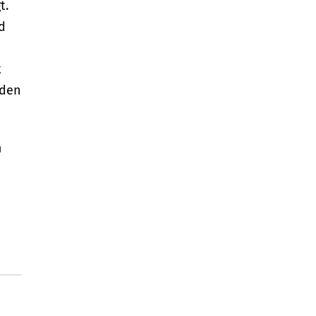
t.
d
t
 den
m