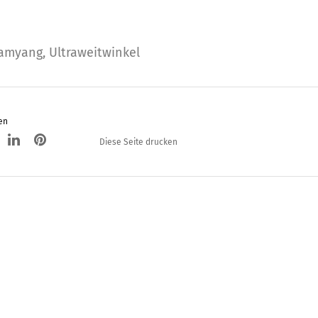
amyang
,
Ultraweitwinkel
en
Diese Seite drucken