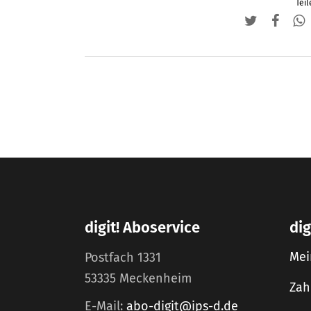
Teil
digit! Aboservice
dig
Mei
Postfach 1331
53335 Meckenheim
Zah
E-Mail:
abo-digit@ips-d.de