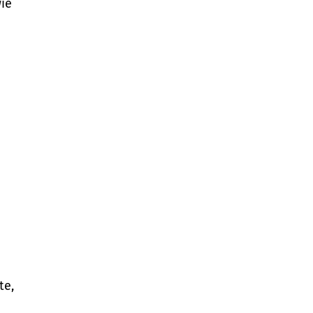
ie
te,