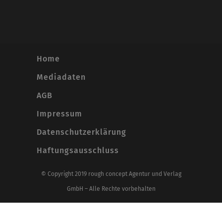
Home
Mediadaten
AGB
Impressum
Datenschutzerklärung
Haftungsausschluss
© Copyright 2019 rough concept Agentur und Verlag
GmbH – Alle Rechte vorbehalten
Alle Preise inkl. der gesetzlichen MwSt.