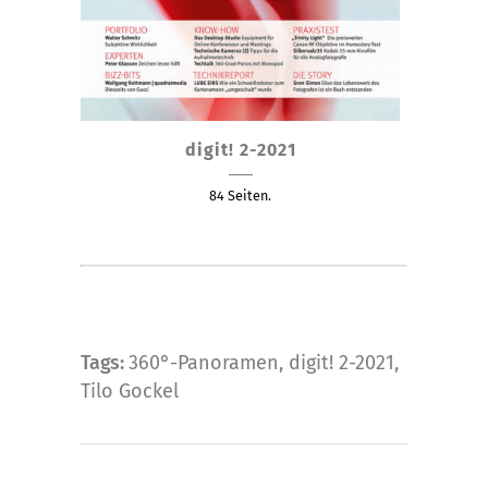
Dieses
digit! 2-2021
Produkt
weist
84 Seiten.
mehrere
Varianten
auf.
Die
Optionen
können
Tags:
360°-Panoramen
,
digit! 2-2021
,
auf
Tilo Gockel
der
Produktseite
gewählt