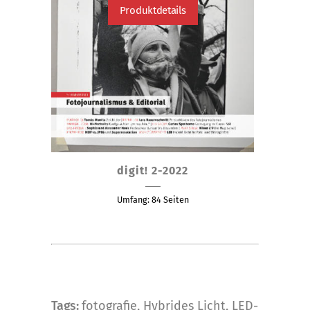
Produktdetails
Dieses
digit! 2-2022
Produkt
weist
Umfang: 84 Seiten
mehrere
Varianten
auf.
Die
Optionen
können
Tags:
fotografie
,
Hybrides Licht
,
LED-