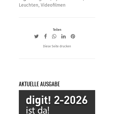
auf
Leuchten
,
Videofilmen
der
Produktseite
gewählt
Teilen
werden
Diese Seite drucken
AKTUELLE AUSGABE