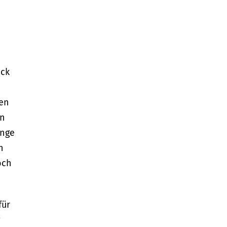
ick
gen
en
enge
n
och
für