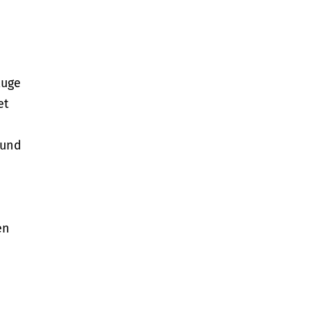
Ruge
et
 und
en