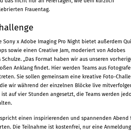
d das nicht nur an Feiertagen, wie dem kürzlich
lebrierten Frauentag.
hallenge
e Sony x Adobe Imaging Pro Night bietet außerdem Qu
pps sowie einen Creative Jam, moderiert von Adobes
s Schulze. „Das Format haben wir aus unseren vorheri
roßen Anklang findet. Hier werden Teams aus Fotograf
reten. Sie sollen gemeinsam eine kreative Foto-Chall
 die wir während der einzelnen Blöcke live mitverfolge
t ist auf vier Stunden angesetzt, die Teams werden jed
alten.
rspricht einen inspirierenden und spannenden Abend 
rten. Die Teilnahme ist kostenfrei, nur eine Anmeldung