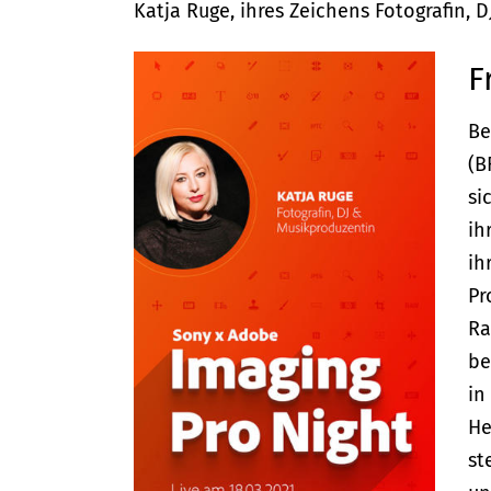
Katja Ruge, ihres Zeichens Fotografin, 
F
Be
(B
si
ih
ih
Pr
Ra
be
in
He
st