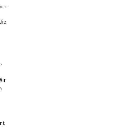
ion –
die
o
,
Wir
n
nt