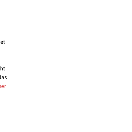
tet
cht
das
ser