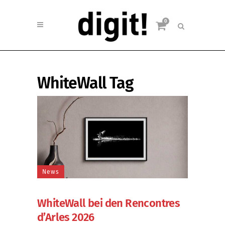
0
WhiteWall Tag
News
WhiteWall bei den Rencontres
d’Arles 2026