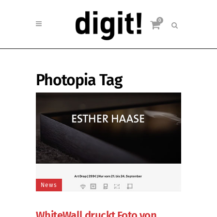
0
Photopia Tag
News
WhiteWall druckt Foto von