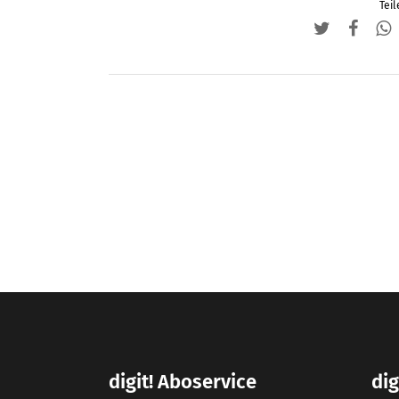
Teil
digit! Aboservice
dig