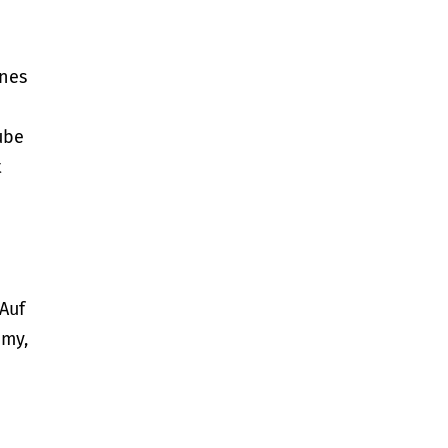
enes
ube
t
Auf
omy,