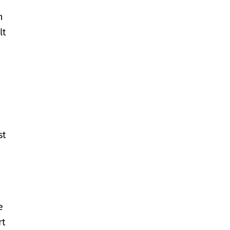
n
lt
st
e
rt