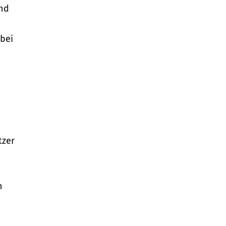
und
bei
tzer
n