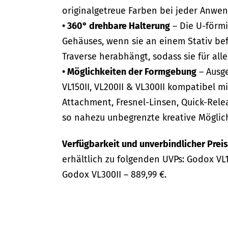
originalgetreue Farben bei jeder Anwe
• 360° drehbare Halterung
– Die U-förmi
Gehäuses, wenn sie an einem Stativ bef
Traverse herabhängt, sodass sie für all
• Möglichkeiten der Formgebung
– Ausge
VL150II, VL200II & VL300II kompatibel 
Attachment, Fresnel-Linsen, Quick-Rele
so nahezu unbegrenzte kreative Möglic
Verfügbarkeit und unverbindlicher Prei
erhältlich zu folgenden UVPs: Godox VL1
Godox VL300II – 889,99 €.