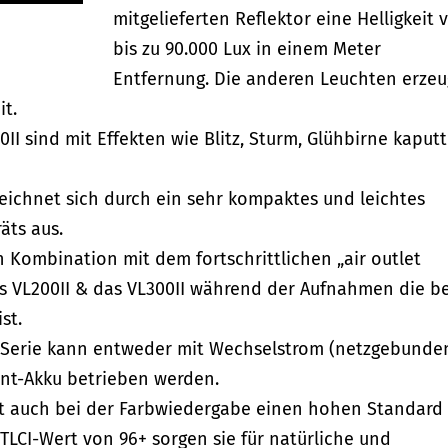
mitgelieferten Reflektor eine Helligkeit 
bis zu 90.000 Lux in einem Meter
Entfernung. Die anderen Leuchten erze
it.
0II sind mit Effekten wie Blitz, Sturm, Glühbirne kaputt
 zeichnet sich durch ein sehr kompaktes und leichtes
äts aus.
in Kombination mit dem fortschrittlichen „air outlet
das VL200II & das VL300II während der Aufnahmen die b
st.
– Serie kann entweder mit Wechselstrom (netzgebunde
nt-Akku betrieben werden.
ält auch bei der Farbwiedergabe einen hohen Standard 
LCI-Wert von 96+ sorgen sie für natürliche und