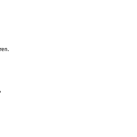
ren.
P