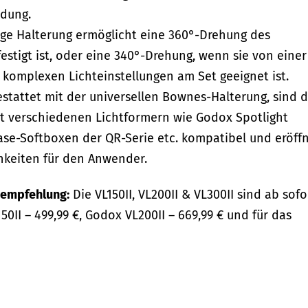
ndung.
ge Halterung ermöglicht eine 360°-Drehung des
estigt ist, oder eine 340°-Drehung, wenn sie von einer
e komplexen Lichteinstellungen am Set geeignet ist.
stattet mit der universellen Bownes-Halterung, sind d
mit verschiedenen Lichtformern wie Godox Spotlight
ase-Softboxen der QR-Serie etc. kompatibel und eröff
hkeiten für den Anwender.
sempfehlung:
Die VL150II, VL200II & VL300II sind ab sofo
50II – 499,99 €, Godox VL200II – 669,99 € und für das