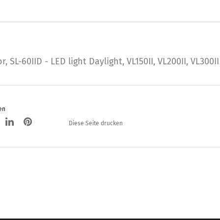
or
,
SL-60IID - LED light Daylight
,
VL150II
,
VL200II
,
VL300II
en
Diese Seite drucken