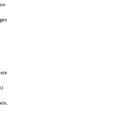
von
ugen
este
n)
ein.