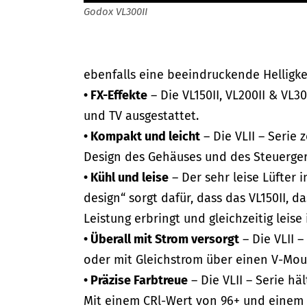
Godox VL300II
ebenfalls eine beeindruckende Helligke
• FX-Effekte
– Die VL150II, VL200II & VL30
und TV ausgestattet.
• Kompakt und leicht
– Die VLII – Serie
Design des Gehäuses und des Steuerger
• Kühl und leise
– Der sehr leise Lüfter 
design“ sorgt dafür, dass das VL150II, 
Leistung erbringt und gleichzeitig leise i
• Überall mit Strom versorgt
– Die VLII 
oder mit Gleichstrom über einen V-Mou
• Präzise Farbtreue
– Die VLII – Serie h
Mit einem CRl-Wert von 96+ und einem T