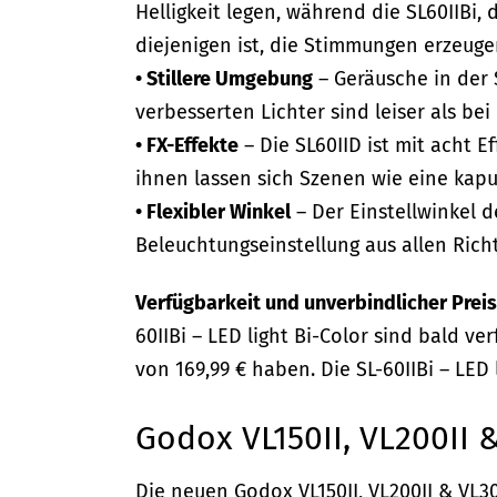
Helligkeit legen, während die SL60IIBi, 
diejenigen ist, die Stimmungen erzeug
• Stillere Umgebung
– Geräusche in der 
verbesserten Lichter sind leiser als b
• FX-Effekte
– Die SL60IID ist mit acht Ef
ihnen lassen sich Szenen wie eine kapu
• Flexibler Winkel
– Der Einstellwinkel d
Beleuchtungseinstellung aus allen Rich
Verfügbarkeit und unverbindlicher Pre
60IIBi – LED light Bi-Color sind bald ve
von 169,99 € haben. Die SL-60IIBi – LED 
Godox VL150II, VL200II 
Die neuen Godox VL150II, VL200II & VL3