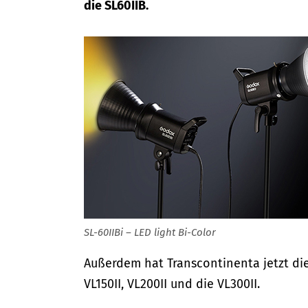
die SL60IIB.
SL-60IIBi – LED light Bi-Color
Außerdem hat Transcontinenta jetzt di
VL150II, VL200II und die VL300II.