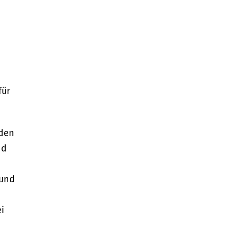
für
nden
nd
 und
i