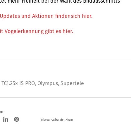
tet mehr Freiheit bei der Wahl des Bildausschnitts
Updates und Aktionen findensich hier.
t Vogelerkennung gibt es hier.
 TC1.25x IS PRO
,
Olympus
,
Supertele
en
Diese Seite drucken