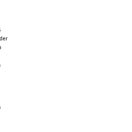
s
 der
n
m
s