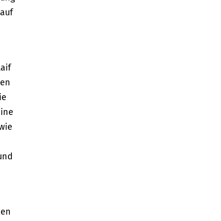
 auf
aif
nen
ie
eine
wie
und
ten