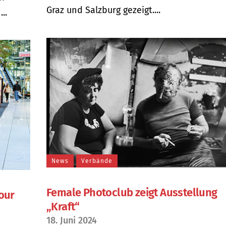
Graz und Salzburg gezeigt....
..
News
Verbände
Female Photoclub zeigt Ausstellung
tour
„Kraft“
18. Juni 2024