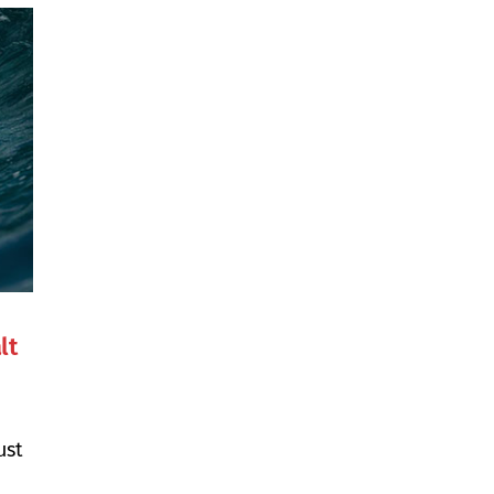
lt
ust