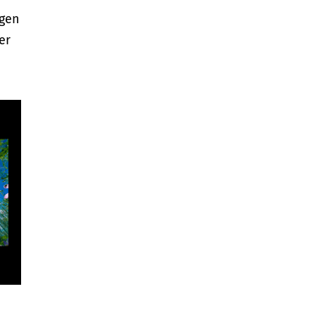
igen
er