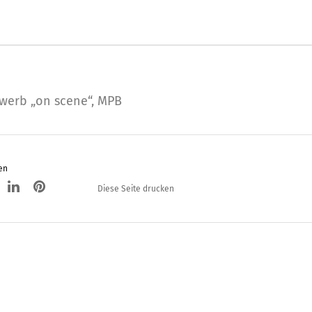
werb „on scene“
,
MPB
en
Diese Seite drucken