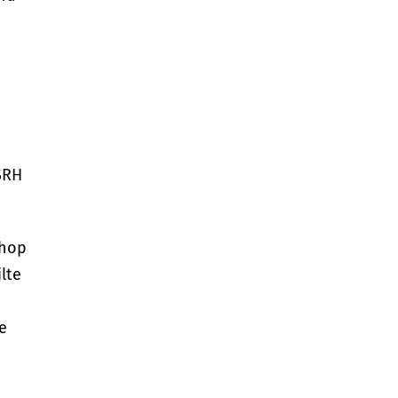
 SRH
shop
lte
e