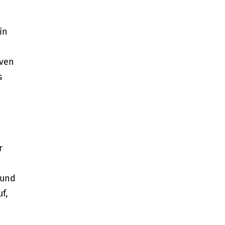
in
iven
s
r
 und
f,