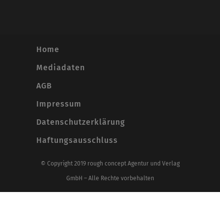
Home
Mediadaten
AGB
Impressum
Datenschutzerklärung
Haftungsausschluss
© Copyright 2019 rough concept Agentur und Verlag
GmbH – Alle Rechte vorbehalten
Alle Preise inkl. der gesetzlichen MwSt.