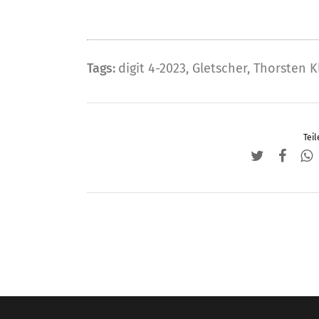
Varianten
auf.
Die
Tags:
digit 4-2023
,
Gletscher
,
Thorsten K
Optionen
können
auf
der
Teil
Produktseite
gewählt
werden