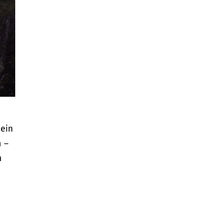
Mein
n –
m