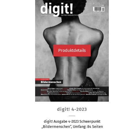
Produktdetails
Dieses
digit! 4-2023
Produkt
weist
digit! Ausgabe 4-2023 Schwerpunkt
mehrere
„Bildermenschen“, Umfang: 84 Seiten