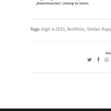
mehrere
„Bildermenschen“, Umfang: 84 Seiten
Varianten
auf.
Die
Tags:
digit 4-2023
,
Portfolio
,
Stefan Rap
Optionen
können
auf
der
Teil
Produktseite
gewählt
werden