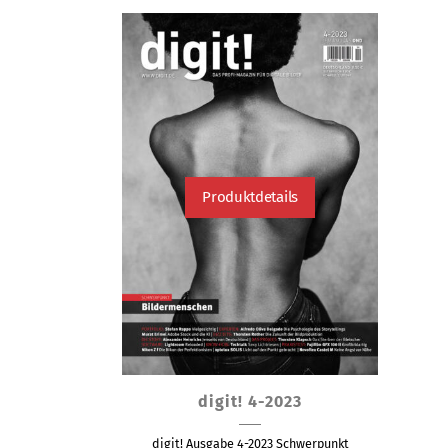
Produktdetails
Dieses
digit! 4-2023
Produkt
weist
digit! Ausgabe 4-2023 Schwerpunkt