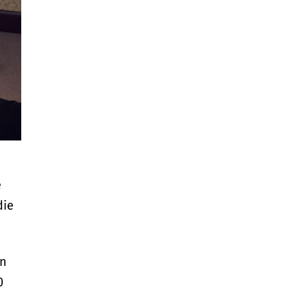
e
die
en
0