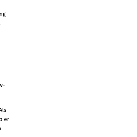
ang
,
w-
Als
b er
h