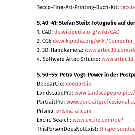
Tecco-Fine-Art-Printing-Buch-Kit:
tecco
S. 40–41: Stefan Steib: Fotografie auf d
1. CAD:
de.wikipedia.org/wiki/CAD
2. CGI:
de.wikipedia.org/wiki/Computer
3. 3D-Handkamera:
www.artec3d.com/de
4. Software Artec-Srtudio:
www.artec3d.
S. 50–55: Petra Vogt: Power in der Post
Deepart.io:
deepart.io
LandscapePro:
www.landscapepro.pics
PortraitPro:
www.portraitprofessional.
Prisma:
prisma-ai.com
Excire Search:
www.excire.com/de/
ThisPersonDoesNotExist:
thispersondoe