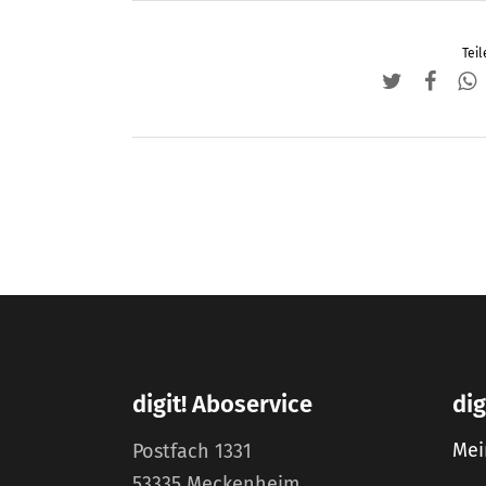
Teil
digit! Aboservice
dig
Mei
Postfach 1331
53335 Meckenheim