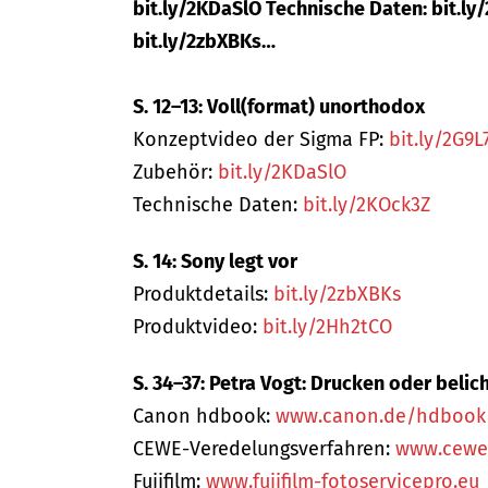
bit.ly/2KDaSlO Technische Daten: bit.ly/
bit.ly/2zbXBKs…
S. 12–13: Voll(format) unorthodox
Konzeptvideo der Sigma FP:
bit.ly/2G9L
Zubehör:
bit.ly/2KDaSlO
Technische Daten:
bit.ly/2KOck3Z
S. 14: Sony legt vor
Produktdetails:
bit.ly/2zbXBKs
Produktvideo:
bit.ly/2Hh2tCO
S. 34–37: Petra Vogt: Drucken oder belic
Canon hdbook:
www.canon.de/hdbook
CEWE-Veredelungsverfahren:
www.cewe.
Fujifilm:
www.fujifilm-fotoservicepro.eu