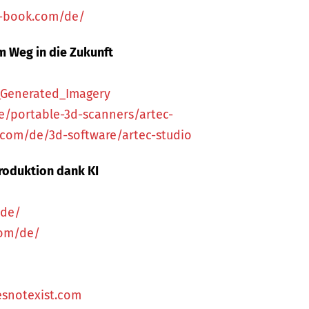
-book.com/de/
em Weg in die Zukunft
_Generated_Imagery
/portable-3d-scanners/artec-
com/de/3d-software/artec-studio
produktion dank KI
/de/
com/de/
snotexist.com