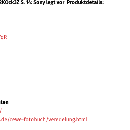
2KOck3Z S. 14: Sony legt vor Produktdetails:
7qR
hten
/
de/cewe-fotobuch/veredelung.html