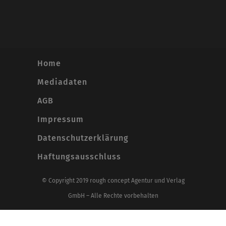
Home
Mediadaten
AGB
Impressum
Datenschutzerklärung
Haftungsausschluss
© Copyright 2019 rough concept Agentur und Verlag
GmbH – Alle Rechte vorbehalten
Alle Preise inkl. der gesetzlichen MwSt.