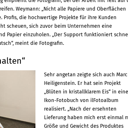
empfiehlt die Fotografin, bei der Arbeit mit Text auf 
eifen. Weymann: „Nicht alle Papiere und Oberflächen
. Profis, die hochwertige Projekte für ihre Kunden
icht scheuen, sich zuvor beim Unternehmen eine
d Papier einzuholen. „Der Support funktioniert schne
tsch“, meint die Fotografin.
halten“
Sehr angetan zeigte sich auch Marc
Heiligenstein. Er hat sein Projekt
„Blüten in kristallklarem Eis“ in ei
Ikon-Fotobuch von ilFotoalbum
realisiert. „Nach der ersehnten
Lieferung haben mich erst einmal 
Größe und Gewicht des Produktes