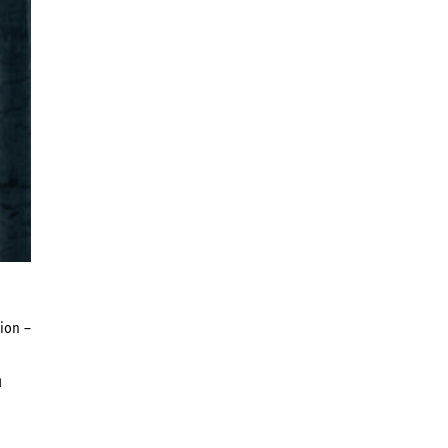
ion –
m