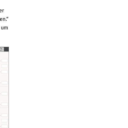
er
en.“
h um