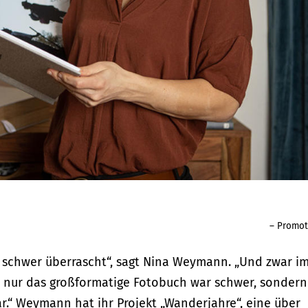
– Promot
h schwer überrascht“, sagt Nina Weymann. „Und zwar i
 nur das großformatige Fotobuch war schwer, sondern
ar.“ Weymann hat ihr Projekt „Wanderjahre“, eine über