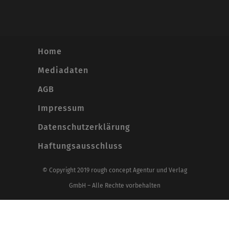
Home
Mediadaten
AGB
Impressum
Datenschutzerklärung
Haftungsausschluss
© Copyright 2019 rough concept Agentur und Verlag
GmbH – Alle Rechte vorbehalten
Alle Preise inkl. der gesetzlichen MwSt.