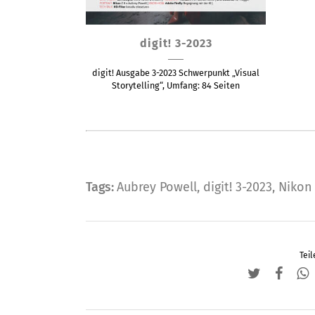
Dieses
digit! 3-2023
Produkt
weist
digit! Ausgabe 3-2023 Schwerpunkt „Visual
mehrere
Storytelling“, Umfang: 84 Seiten
Varianten
auf.
Die
Optionen
können
Tags:
Aubrey Powell
,
digit! 3-2023
,
Nikon 
auf
der
Produktseite
gewählt
Teil
werden