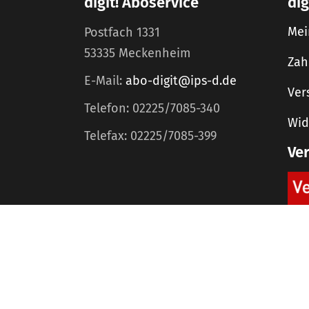
digit! Aboservice
dig
Mei
Postfach 1331
53335 Meckenheim
Zah
E-Mail:
abo-digit@ips-d.de
Ver
Telefon: 02225/7085-340
Wid
Telefax: 02225/7085-399
Ve
Home
Mediadaten
©