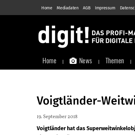
Home
Mediadaten
AGB
Impressum
Datensc
Home
News
Themen
Voigtländer-Weitwi
19. September 2018
Voigtländer hat das Superweitwinkelobj