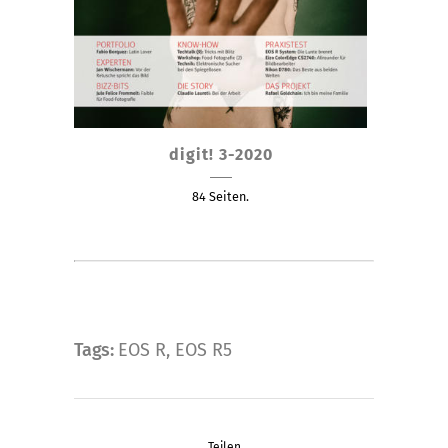
Dieses
digit! 3-2020
Produkt
weist
84 Seiten.
mehrere
Varianten
auf.
Die
Optionen
können
Tags:
EOS R
,
EOS R5
auf
der
Produktseite
Teilen