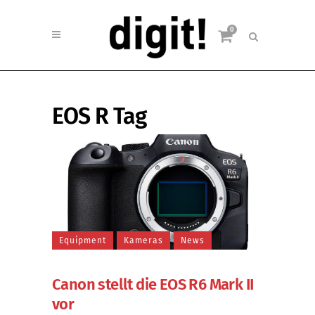
0
EOS R Tag
Equipment
Kameras
News
Canon stellt die EOS R6 Mark II
vor