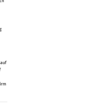
och
g
 auf
f
e
hirm