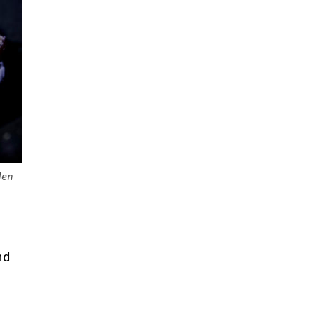
den
nd
e