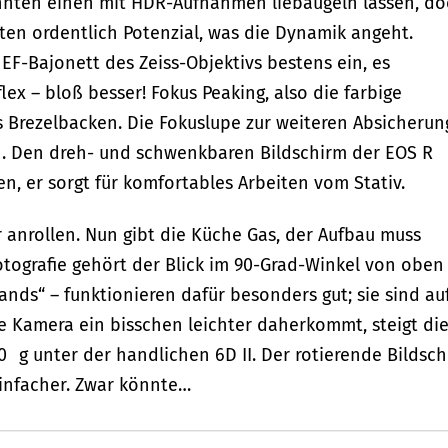
önnten einen mit HDR-Aufnahmen liebäugeln lassen, d
ten ordentlich Potenzial, was die Dynamik angeht.
EF-Bajonett des Zeiss-Objektivs bestens ein, es
lex – bloß besser! Fokus Peaking, also die farbige
s Brezelbacken. Die Fokuslupe zur weiteren Absicherun
h. Den dreh- und schwenkbaren Bildschirm der EOS R
, er sorgt für komfortables Arbeiten vom Stativ.
er anrollen. Nun gibt die Küche Gas, der Aufbau muss
tografie gehört der Blick im 90-Grad-Winkel von oben
ands“ – funktionieren dafür besonders gut; sie sind au
e Kamera ein bisschen leichter daherkommt, steigt di
200 g unter der handlichen 6D II. Der rotierende Bildsc
infacher. Zwar könnte…