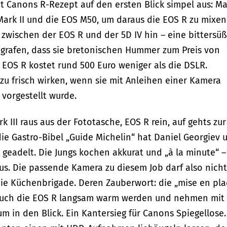
t Canons R-Rezept auf den ersten Blick simpel aus: M
ark II und die EOS M50, um daraus die EOS R zu mixen
 zwischen der EOS R und der 5D IV hin – eine bittersü
ografen, dass sie bretonischen Hummer zum Preis von
OS R kostet rund 500 Euro weniger als die DSLR.
llzu frisch wirken, wenn sie mit Anleihen einer Kamera
 vorgestellt wurde.
 III raus aus der Fototasche, EOS R rein, auf gehts zur
 die Gastro-Bibel „Guide Michelin“ hat Daniel Georgiev 
 geadelt. Die Jungs kochen akkurat und „à la minute“ –
us. Die passende Kamera zu diesem Job darf also nicht
die Küchenbrigade. Deren Zauberwort: die „mise en pla
r auch die EOS R langsam warm werden und nehmen mit
m in den Blick. Ein Kantersieg für Canons Spiegellose.