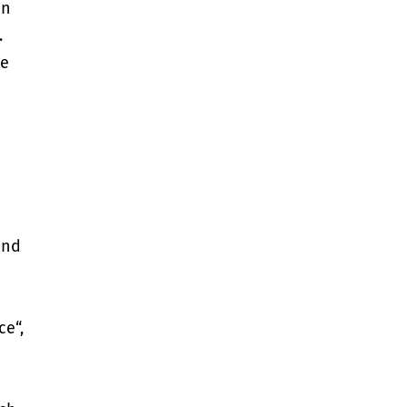
an
.
ße
und
ce“,