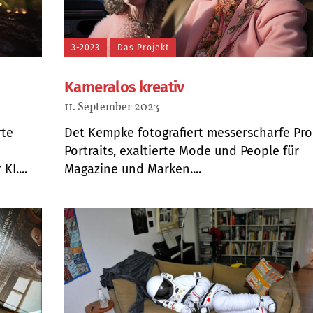
3-2023
Das Projekt
Kameralos kreativ
11. September 2023
rte
Det Kempke fotografiert messerscharfe Pro
Portraits, exaltierte Mode und People für
I....
Magazine und Marken....