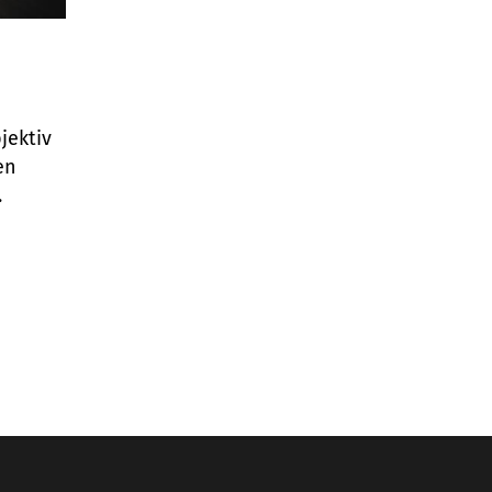
jektiv
en
.