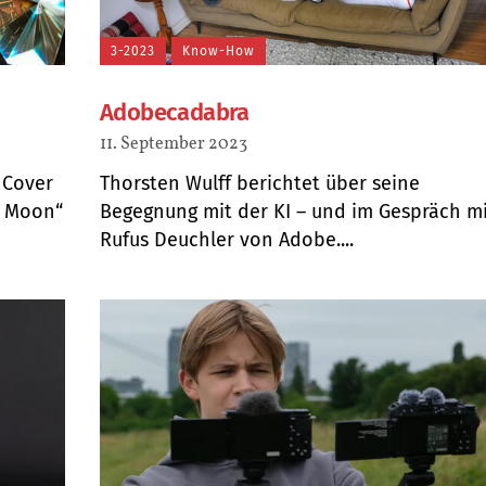
3-2023
Know-How
Adobecadabra
11. September 2023
s Cover
Thorsten Wulff berichtet über seine
e Moon“
Begegnung mit der KI – und im Gespräch m
Rufus Deuchler von Adobe....