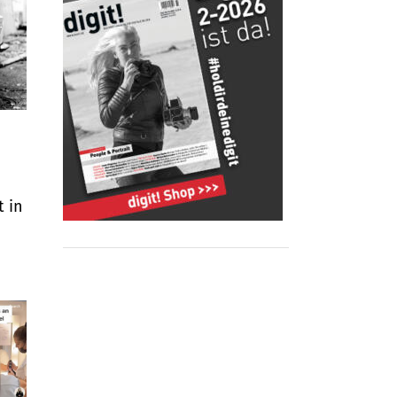
t in
n