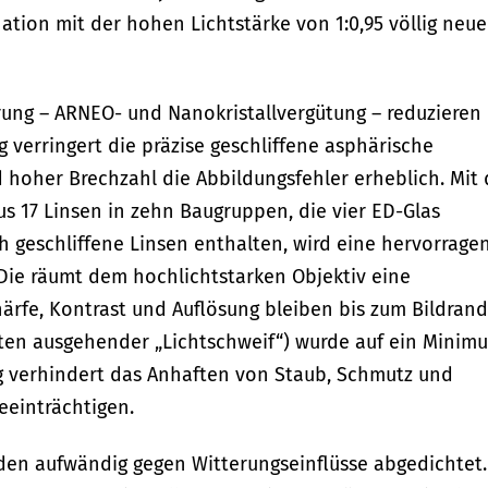
tion mit der hohen Lichtstärke von 1:0,95 völlig neue
rung – ARNEO- und Nanokristallvergütung – reduzieren
ig verringert die präzise geschliffene asphärische
 hoher Brechzahl die Abbildungsfehler erheblich. Mit 
s 17 Linsen in zehn Baugruppen, die vier ED-Glas
h geschliffene Linsen enthalten, wird eine hervorrage
. Die räumt dem hochlichtstarken Objektiv eine
härfe, Kontrast und Auflösung bleiben bis zum Bildrand
ten ausgehender „Lichtschweif“) wurde auf ein Minim
ng verhindert das Anhaften von Staub, Schmutz und
beeinträchtigen.
den aufwändig gegen Witterungseinflüsse abgedichtet.