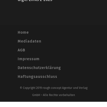
Home
Mediadaten
AGB
Impressum
Datenschutzerklärung
Haftungsausschluss
© Copyright 2019 rough concept Agentur und Verlag
GmbH – Alle Rechte vorbehalten