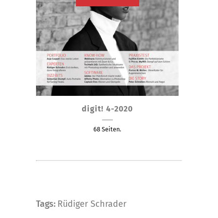
Dieses
digit! 4-2020
Produkt
weist
68 Seiten.
mehrere
Varianten
auf.
Die
Optionen
können
Tags:
Rüdiger Schrader
auf