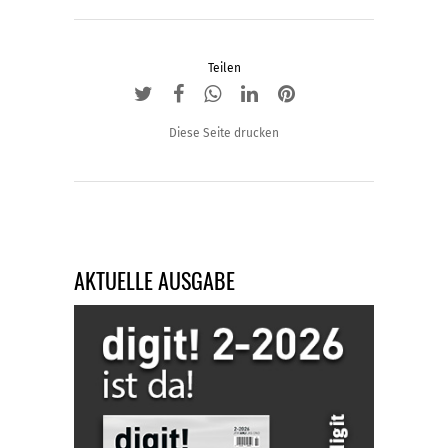
der
Produktseite
Teilen
gewählt
werden
Diese Seite drucken
AKTUELLE AUSGABE